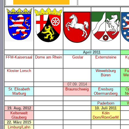
April 2011
FFM-Kaisersaal
Dome am Rhein
Goslar
Externsteine
Ky
Kloster Lorsch
Wewelsburg
Fu
Büren
We
07.09. 2014
St. Elisabeth
Braunschweig
Eresburg
O
Marburg
Obermarsberg
Ni
Paderborn
W
19. Aug. 2012
10. Juli 2011
Keltenwelt
Köln
Glauberg
Dom/RömGerM
22. März 2015
Limburg/Lahn