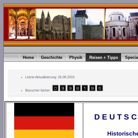
Home
Geschichte
Physik
Reisen + Tipps
Specia
Letzte Aktualisierung: 26.08.2015
Besucher bisher:
D E U T S C
Historisch