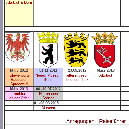
Altstadt & Dom
März 2012
01.11.2011
23.09.2012
März 2013
Slawenburg
Neues Museum
Keltenmuseum
Altstadt
Raddusch
Berlin
Hochdorf/Enz
Spreewald
März 2013
06.-10.07.2012
Frankfurt
Historische
an der Oder
Stätten
01.-08.08.2015
Museen
Anregungen - Reiseführer