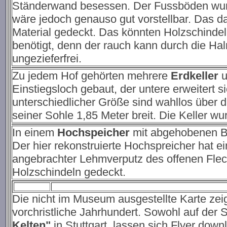
Ständerwand besessen. Der Fussböden wurde
wäre jedoch genauso gut vorstellbar. Das da
Material gedeckt. Das könnten Holzschinde
benötigt, denn der rauch kann durch die Hal
ungezieferfrei.
Zu jedem Hof gehörten mehrere
Erdkeller
u
Einstiegsloch gebaut, der untere erweitert 
unterschiedlicher Größe sind wahllos über di
seiner Sohle 1,85 Meter breit. Die Keller w
In einem
Hochspeicher
mit abgehobenen Bo
Der hier rekonstruierte Hochspreicher hat e
angebrachter Lehmverputz des offenen Fle
Holzschindeln gedeckt.
Die nicht im Museum ausgestellte Karte zei
vorchristliche Jahrhundert. Sowohl auf der S
Kelten"
in Stuttgart
lassen sich Flyer down