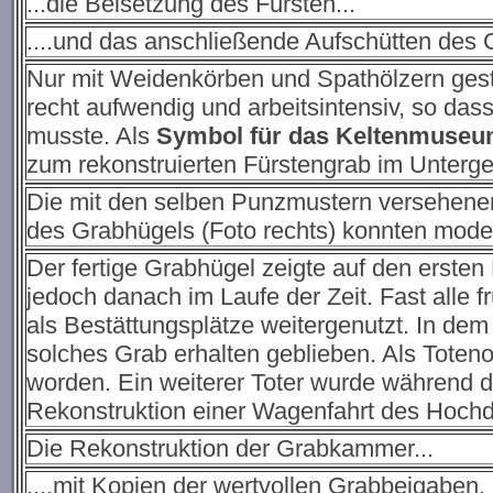
...die Beisetzung des Fürsten...
....und das anschließende Aufschütten des 
Nur mit Weidenkörben und Spathölzern gest
recht aufwendig und arbeitsintensiv, so da
musste. Als
Symbol für das Keltenmuseu
zum rekonstruierten Fürstengrab im Unterge
Die mit den selben Punzmustern versehenen
des Grabhügels (Foto rechts) konnten mod
Der fertige Grabhügel zeigte auf den ersten 
jedoch danach im Laufe der Zeit. Fast alle 
als Bestättungsplätze weitergenutzt. In dem
solches Grab erhalten geblieben. Als Toten
worden. Ein weiterer Toter wurde während 
Rekonstruktion einer Wagenfahrt des Hochdo
Die Rekonstruktion der Grabkammer...
....mit Kopien der wertvollen Grabbeigaben.