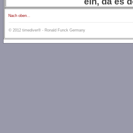
ein, da es d
Nach oben...
© 2012 timediver® - Ronald Funck Germany