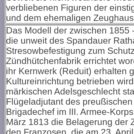
verbliebenen Figuren der einst
und dem ehemaligen Zeughaus
Das Modell der zwischen 1855 
die unweit des Spandauer Ratha
Stresowbefestigung zum Schutz 
Zündhütchenfabrik errichtet wor
ihr Kernwerk (Reduit) erhalten 
Kultureinrichtung betrieben wird
märkischen Adelsgeschlecht st
Flügeladjutant des preußische
Brigadechef im III. Armee-Korp
März 1813 die Belagerung der Z
den Franzosen, die am 23. April 