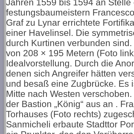
Jahren 1559 bis 1594 an Stelle e
festungsbaumeistern Francesco
Graf zu Lynar errichtete Fortifik
einer Havelinsel. Die symmetris
durch Kurtinen verbunden sind.
von 208 × 195 Metern (Foto lin
Idealvorstellung. Durch die Ano
denen sich Angreifer hätten ver
und besaß eine Zugbrücke. Es i
Mitte nach Westen verschoben. 
der Bastion „König“ aus an
.
Fra
Torhauses (Foto rechts) zugesc
Sanmicheli erbaute Stadttor Po