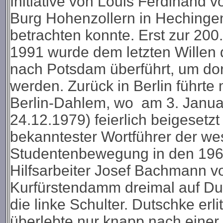
Initiative von Louis Ferdinand 
Burg Hohenzollern in Hechinge
betrachten konnte. Erst zur 20
1991 wurde dem letzten Willen 
nach Potsdam überführt, um dor
werden.
Zurück in Berlin führte
Berlin-Dahlem, wo am 3. Januar
24.12.1979) feierlich beigesetzt
bekanntester Wortführer der we
Studentenbewegung in den 1960
Hilfsarbeiter Josef Bachmann 
Kurfürstendamm dreimal auf Duts
die linke Schulter. Dutschke erl
überlebte nur knapp nach eine