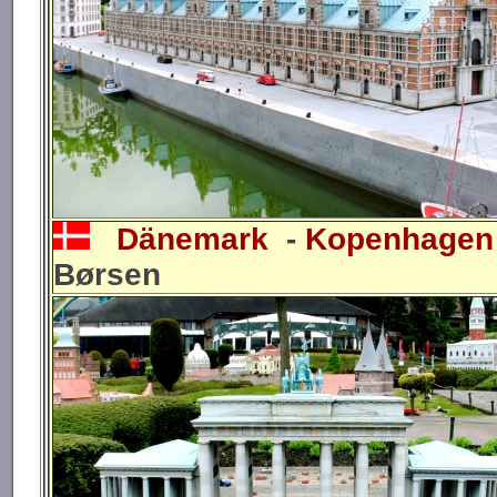
Dänemark
-
Kopenhagen
Børsen