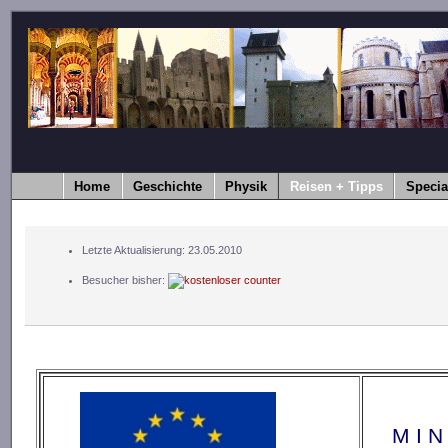
Home
Geschichte
Physik
Reisen + Tipps
Specia
Letzte Aktualisierung: 23.05.2010
Besucher bisher:
M I N