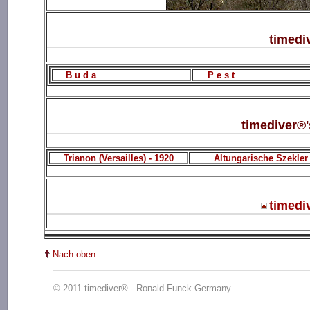
timedi
B u d a
P e s t
timediver®
Trianon (Versailles) - 1920
Altungarische Szekler 
timedi
Nach oben...
© 2011 timediver® - Ronald Funck Germany