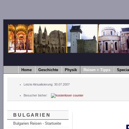
timediver®.timediver Deutschland. timedi
Germany. timediver is a Registered Trad
Home
Geschichte
Physik
Reisen + Tipps
Specia
Letzte Aktualisierung: 30.07.2007
Besucher bisher:
B U L G A R I E N
Bulgarien Reisen - Startseite