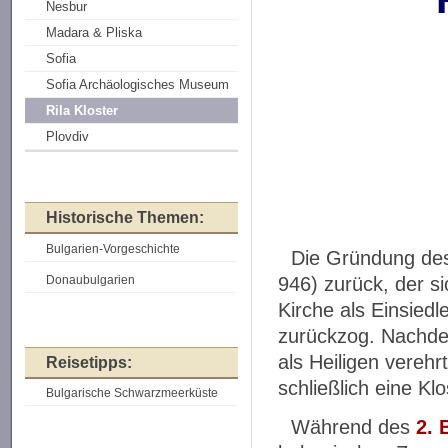
Nesbur
Madara & Pliska
Sofia
Sofia Archäologisches Museum
Rila Kloster
Plovdiv
Historische Themen:
Bulgarien-Vorgeschichte
Die Gründung des
Donaubulgarien
946) zurück, der si
Kirche als Einsiedl
zurückzog. Nachde
als Heiligen verehr
Reisetipps:
schließlich eine Kl
Bulgarische Schwarzmeerküste
Während des
2. 