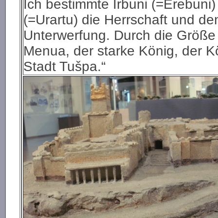
Ich bestimmte Irbuni (=Erebuni
(=Urartu) die Herrschaft und de
Unterwerfung. Durch die Größe d
Menua, der starke König, der Kö
Stadt Tušpa.“