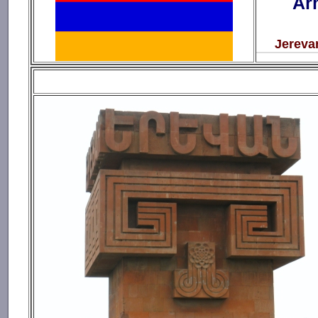
Ar
Jerev