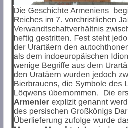
Die Geschichte Armeniens begin
Reiches im 7. vorchristlichen J
Verwandtschaftverhältnis zwis
heftig gestritten. Fest steht j
der Urartäern den autochthone
als dem indoeuropäischen Idio
wenige Begriffe aus dem Urartä
den Uratäern wurden jedoch zwei
Bierbrauens, die Symbole des
Löqwens übernommen. Die erste 
Armenier
explizit genannt werde
des persischen Großkönigs Dar
Überlieferung zufolge wurde da