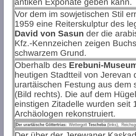
antiken Exponate geben kann.
Vor dem im sowjetischen Stil er
1959 eine Reiterskulptur des 
David von Sasun
der die arabi
Kfz.-Kennzeichen zeigen Buchs
schwarzem Grund.
Oberhalb des
Erebuni-Museu
heutigen Stadtteil von Jerevan
urartäischen Festung aus dem s
(Bild rechts). Die auf dem Hüge
einstigen Zitadelle wurden sei
Archäologen rekonstruiert.
Der urartäische Göttertrias:
Wettergott
Tescheba
(links), Reichsg
Der über der Jerewaner Kaskade