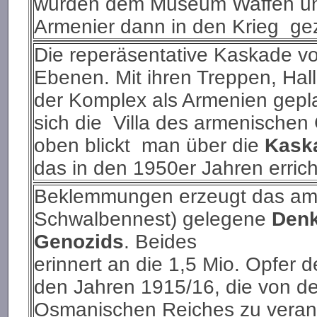
wurden dem Museum Waffen un
Armenier dann in den Krieg ge
Die reperäsentative Kaskade von
Ebenen. Mit ihren Treppen, Ha
der Komplex als Armenien gepla
sich die Villa des armenische
oben blickt man über die
Kask
das in den 1950er Jahren erric
Beklemmungen
erzeugt das am
Schwalbennest) gelegene
Denk
Genozids
. Beides
erinnert an die 1,5 Mio. Opfer
den Jahren 1915/16, die von de
Osmanischen Reiches zu verant