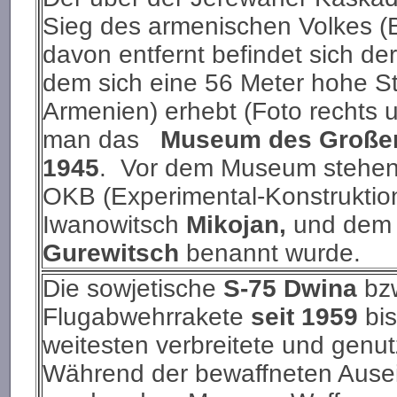
Sieg des armenischen Volkes (B
davon entfernt befindet sich d
dem sich eine 56 Meter hohe S
Armenien) erhebt (Foto rechts u
man das
Museum des Großen 
1945
. Vor dem Museum stehen 
OKB (Experimental-Konstruktio
Iwanowitsch
Mikojan,
und dem U
Gurewitsch
benannt wurde.
Die sowjetische
S-75 Dwina
bz
Flugabwehrrakete
seit 1959
bis
weitesten verbreitete und genu
Während der bewaffneten Ause