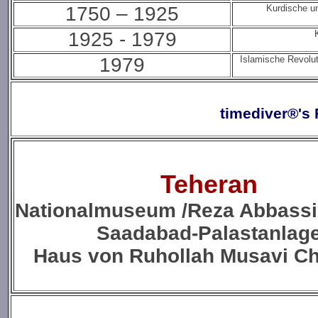
1750 – 1925
Kurdische u
1925 - 1979
1979
Islamische Revolut
timediver®'s 
Teheran
Nationalmuseum /Reza Abbass
Saadabad-Palastanlag
Haus von
Ruhollah Musavi C