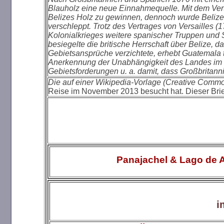
Blauholz eine neue Einnahmequelle. Mit dem Vertr
Belizes Holz zu gewinnen, dennoch wurde Belize
verschleppt. Trotz des Vertrages von Versailles (
Kolonialkrieges weitere spanischer Truppen und 
besiegelte die britische Herrschaft über Belize, 
Gebietsansprüche verzichtete, erhebt Guatemala t
Anerkennung der Unabhängigkeit des Landes im 
Gebietsforderungen u. a. damit, dass Großbritanni
Die auf einer Wikipedia-Vorlage (Creative Comm
Reise im November 2013 besucht hat. Dieser Brie
Panajachel & Lago de A
i