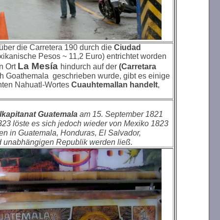
über die Carretera 190 durch die
Ciudad
xikanische Pesos ~ 11,2 Euro) entrichtet worden
La Mesía
n Ort
hindurch
auf der
(Carretara
ch Goathemala geschrieben wurde, gibt es einige
uchten Nahuatl-Wortes
Cuauhtemallan handelt
,
lkapitanat Guatemala
am 15. September 1821
823 löste es sich jedoch wieder von Mexiko 1823
en in Guatemala, Honduras, El Salvador,
d unabhängigen Republik werden ließ.