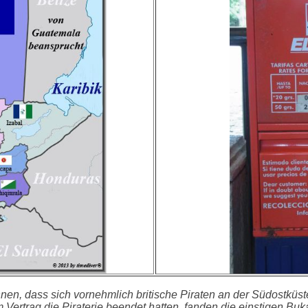
nnen, dass sich vornehmlich britische Piraten an der Südostküst
Vertrag die Piraterie beendet hatten, fanden die einstigen Bu