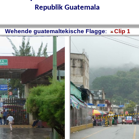
Republik Guatemala
Wehende guatemaltekische F
lagg
e
Clip 1
: