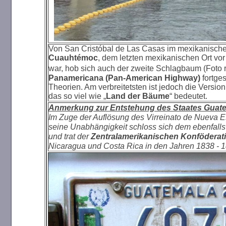
Von San Cristóbal de Las Casas im mexikanischen
Cuauhtémoc
, dem letzten mexikanischen Ort vo
war, hob sich auch der zweite Schlagbaum (Foto r
Panamericana (Pan-American Highway)
fortge
Theorien.
Am verbreitetsten ist jedoch die Versio
das so viel wie „
Land der Bäume
“ bedeutet.
Anmerkung zur Entstehung des Staates Guat
Im Zuge der Auflösung des Virreinato de Nueva 
seine Unabhängigkeit schloss sich dem ebenfall
und trat der
Zentralamerikanischen Konföderat
Nicaragua und Costa Rica in den Jahren 1838 - 