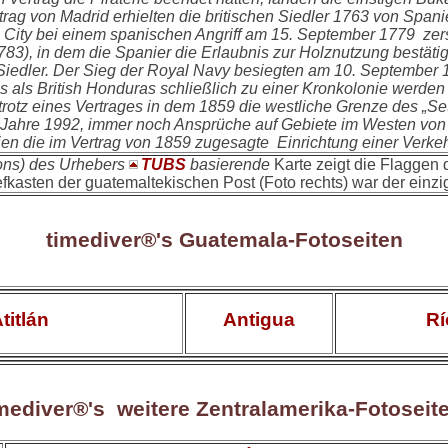
ag von Madrid erhielten die britischen Siedler 1763 von Spani
 City bei einem spanischen Angriff am 15. September 1779 ze
1783), in dem die Spanier die Erlaubnis zur Holznutzung bestät
Siedler. Der Sieg der Royal Navy besiegten am 10. September 1
das als British Honduras schließlich zu einer Kronkolonie werde
rotz eines Vertrages in dem 1859 die westliche Grenze des „Set
Jahre 1992, immer noch Ansprüche auf Gebiete im Westen von 
en die im Vertrag von 1859 zugesagte Einrichtung einer Verkehrs
ons) des Urhebers
TUBS
basierende
Karte zeigt die Flaggen 
fkasten der guatemaltekischen Post (Foto rechts) war der einzi
timediver®'s Guatemala-Fotoseiten
titlán
Antigua
R
mediver®'s weitere Zentralamerika-Fotoseit