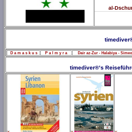
al-Dschum
timediver
D a m a s k u s
P a l m y r a
Dair az-Zur - Halabiya - Sime
timediver®'s Reiseführ