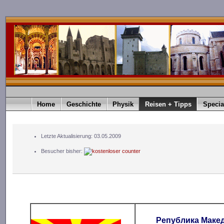
Home
Geschichte
Physik
Reisen + Tipps
Specia
Letzte Aktualisierung: 03.05.2009
Besucher bisher:
Република Макед