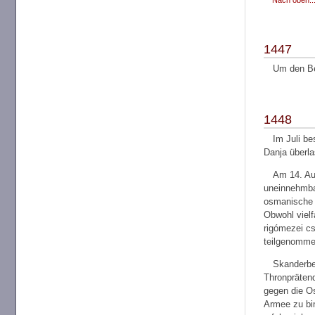
1447
Um den Be
1448
Im Juli b
Danja überl
Am 14. Au
uneinnehmba
osmanische 
Obwohl viel
rigómezei cs
teilgenommen
Skanderbe
Thronprätend
gegen die O
Armee zu bi