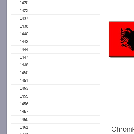
1420
1423
1437
1438
1440
1443
1444
1447
1448
1450
1451
1453
1455
1456
1457
1460
Chroni
1461