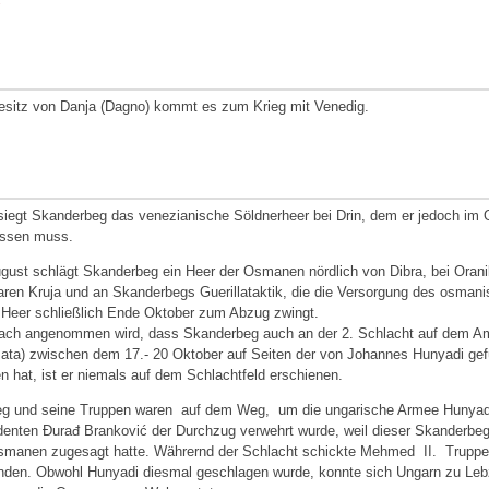
sitz von Danja (Dagno) kommt es zum Krieg mit Venedig.
esiegt Skanderbeg das venezianische Söldnerheer bei Drin, dem er jedoch i
assen muss.
gust schlägt Skanderbeg ein Heer der Osmanen nördlich von Dibra, bei Oran
ren Kruja und an Skanderbegs Guerillataktik, die die Versorgung des osmani
Heer schließlich Ende Oktober zum Abzug zwingt.
fach angenommen wird, dass Skanderbeg auch an der 2. Schlacht auf dem A
ata) zwischen dem 17.- 20 Oktober auf Seiten der von Johannes Hunyadi gefü
 hat, ist er niemals auf dem Schlachtfeld erschienen.
g und seine Truppen waren auf dem Weg, um die ungarische Armee Hunyadis
enten Đurađ Branković der Durchzug verwehrt wurde, weil dieser Skanderbeg
smanen zugesagt hatte. Währernd der Schlacht schickte Mehmed II. Truppe
nden. Obwohl Hunyadi diesmal geschlagen wurde, konnte sich Ungarn zu Leb