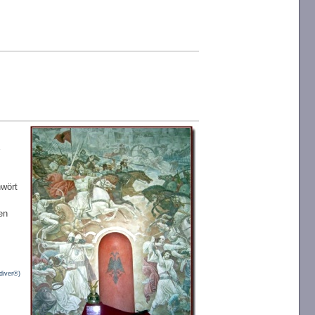
wört
en
diver®)