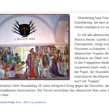
Skanderbeg baut Fest
Guerillakrieg, bei dem e
Vorteil strategisch zu n
Er ruft alle albanisch
Alassio (heute: Lezhë) 
Zwistigkeiten, einigt ma
Osmanen zu kämpfen. Un
albanischen Truppen die
Albaniens um Dibër und 
In den Folgejahren bleib
zusammen kaum mehr als
der Papst, der Skanderb
ünterstützen die Albaner
auch mit Truppen.
ündniss führt Skanderbeg 18 Jahre erfolgreich Krieg gegen die Osmanen, den
Nordalbanien festzusetzen. Bei Torviol vernichtete das albanische Heer unter
 Heer.
useum Krujë
(Foto: 2007 © by timediver®)
.