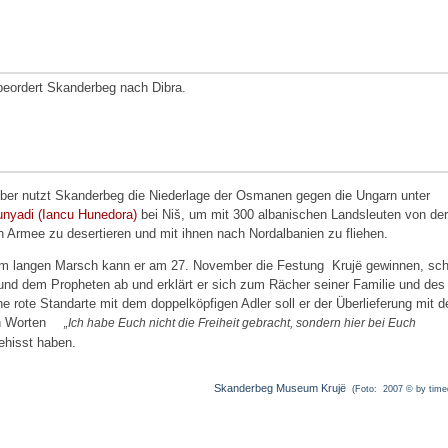
beordert Skanderbeg nach Dibra.
er nutzt Skanderbeg die Niederlage der Osmanen gegen die Ungarn unter
nyadi (Iancu Hunedora)
bei Niš, um mit 300 albanischen Landsleuten von der
Armee zu desertieren und mit ihnen nach Nordalbanien zu fliehen.
m langen Marsch kann er am 27. November die Festung Krujë gewinnen, sch
nd dem Propheten ab und erklärt er sich zum Rächer seiner Familie und des
e rote Standarte mit dem doppelköpfigen Adler soll er der Überlieferung mit d
n Worten
Ich habe Euch nicht die Freiheit gebracht, sondern hier bei Euch
hisst haben.
Skanderbeg Museum Krujë
(Foto: 2007 © by time
.