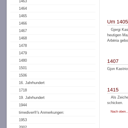
1463
1464
1465
Um 1405
1466
Gjergi Kas
1467
heutigen Maz
1468
Arbëria gebo
1478
1479
1407
1480
1501
Gjon Kastrio
1506
16. Jahrhundert
1415
1718
Als Zeiche
19. Jahrhundert
schicken.
1944
Nach oben..
timediver®'s Anmerkungen:
1953
2002