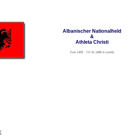
Albanischer Nationalheld
&
Athleta Christi
(*um 1405 †17.01.1468 in Lezhë)
k