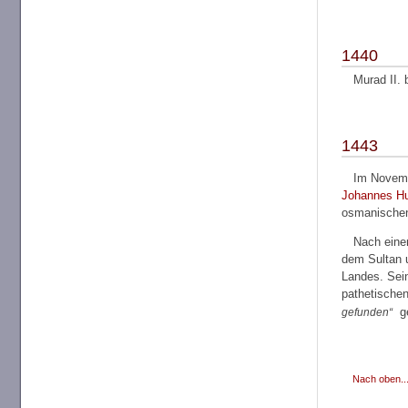
1440
Murad II. 
1443
Im Novemb
Johannes Hu
osmanischen 
Nach eine
dem Sultan u
Landes. Sein
pathetische
ge
gefunden
Nach oben..