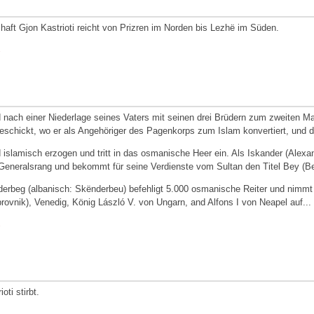
haft Gjon Kastrioti reicht von Prizren im Norden bis Lezhë im Süden.
.
d nach einer Niederlage seines Vaters mit seinen drei Brüdern zum zweiten M
eschickt, wo er als Angehöriger des Pagenkorps zum Islam konvertiert, und
d islamisch erzogen und tritt in das osmanische Heer ein. Als Iskander (Alexand
Generalsrang und bekommt für seine Verdienste vom Sultan den Titel Bey (Be
erbeg (albanisch: Skënderbeu) befehligt 5.000 osmanische Reiter und nimmt
ovnik), Venedig, König László V. von Ungarn, and Alfons I von Neapel auf...
.
oti stirbt.