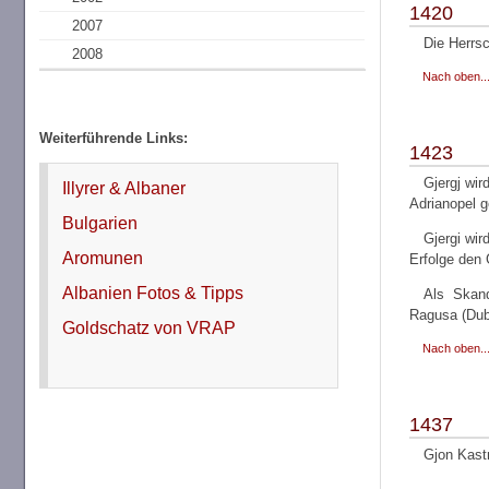
1420
2007
Die Herrsc
2008
Nach oben..
Weiterführende Links:
1423
Gjergj wir
Illyrer & Albaner
Adrianopel g
Bulgarien
Gjergi wir
Aromunen
Erfolge den 
Albanien Fotos & Tipps
Als Skand
Ragusa (Dubr
Goldschatz von VRAP
Nach oben..
1437
Gjon Kastri