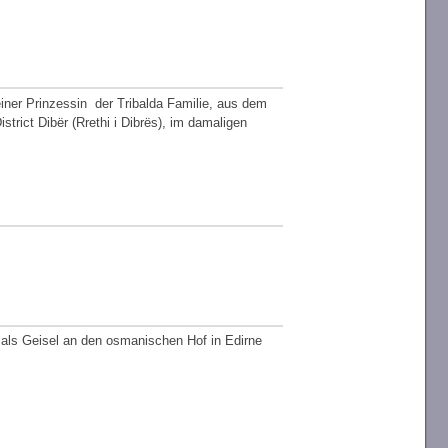
einer Prinzessin der Tribalda Familie, aus dem
trict Dibër (Rrethi i Dibrës), im damaligen
 als Geisel an den osmanischen Hof in Edirne