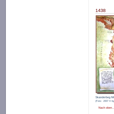
1438
Skanderbeg M
(Foto: 2007 © by
Nach oben..