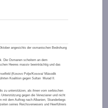
m Oktober angesichts der osmanischen Bedrohung
ik. Die Osmanen scheitern an dem
schen Heeres massiv beeinträchtig und das
mselfeld (Kosovo Polje/Kosova/ Második
hrten Koalition gegen Sultan Murad II.
 zu unterstützen, als ihnen vom serbischen
 Unterstützung gegen die Venezianer und nicht
n mit dem Auftrag nach Albanien, Skanderbegs
zeiten seines Reichsverwesers und Heerführers