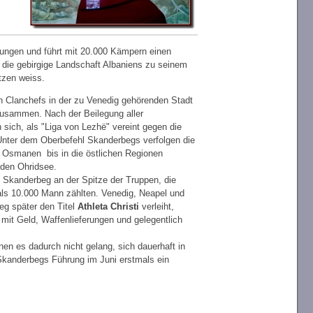
ungen und führt mit 20.000 Kämpern einen
r die gebirgige Landschaft Albaniens zu seinem
utzen weiss.
en Clanchefs in der zu Venedig gehörenden Stadt
zusammen. Nach der Beilegung aller
n sich, als "Liga von Lezhë" vereint gegen die
ter dem Oberbefehl Skanderbegs verfolgen die
 Osmanen bis in die östlichen Regionen
den Ohridsee.
t Skanderbeg an der Spitze der Truppen, die
 10.000 Mann zählten. Venedig, Neapel und
eg später den Titel
Athleta Christi
verleiht,
 mit Geld, Waffenlieferungen und gelegentlich
en es dadurch nicht gelang, sich dauerhaft in
 Skanderbegs Führung im Juni erstmals ein