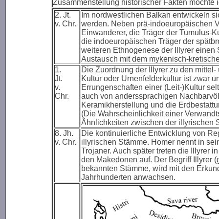
Zusammenstellung historischer Fakten möchte i
2. Jt.
Im nordwestlichen Balkan entwickeln sic
v. Chr.
werden. Neben prä-indoeuropäischen Vo
Einwanderer, die Träger der Tumulus-Kul
die indoeuropäischen Träger der spätbr
weiteren Ethnogenese der Illyrer einen
Austausch mit dem mykenisch-kretische
1.
Die Zuordnung der Illyrer zu den mittel-
Jt.
Kultur oder Urnenfelderkultur ist zwar u
v.
Errungenschaften einer (Leit-)Kultur se
Chr.
auch von anderssprachigen Nachbarvö
Keramikherstellung und die Erdbestattu
(Die Wahrscheinlichkeit einer Verwandtsc
Ähnlichkeiten zwischen der illyrischen 
8. Jh.
Die kontinuierliche Entwicklung von Regi
v. Chr.
illyrischen Stämme. Homer nennt in sein
Trojaner. Auch später treten die Illyre
den Makedonen auf. Der Begriff Illyrer (gr
bekannten Stämme, wird mit den Erkund
Jahrhunderten anwachsen.