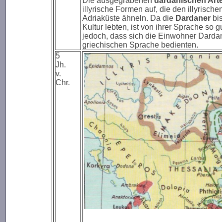
Die ausgegrabenen
dardanischen Arte
illyrische Formen auf, die den illyrisc
Adriaküste ähneln. Da die
Dardaner
bis
Kultur lebten, ist von ihrer Sprache so g
jedoch, dass sich die Einwohner Dardan
griechischen Sprache bedienten.
5
Jh.
v.
Chr.