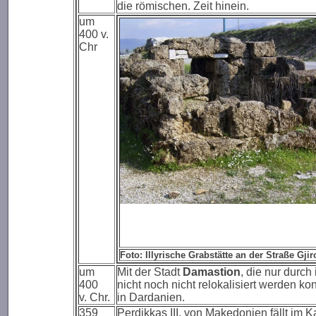
die römischen. Zeit hinein.
um
400 v.
Chr
Foto: Illyrische Grabstätte an der Straße Gjir
um
Mit der Stadt
Damastion
, die nur durc
400
nicht noch nicht relokalisiert werden k
v. Chr.
in Dardanien.
359
Perdikkas III. von Makedonien fällt im K