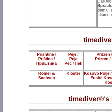
Das Alba
Sprach
dem u. 
Idiomen
timedive
Prishtinë
/
Pejë
/
Prizren
/
Priština
/
Peja
Prizren
/
Приштина
Peć
/
Пећ
Römer
&
Klöster
Kosovo Polje
/
Sachsen
Fushë Kos
Kos
timediver®'s