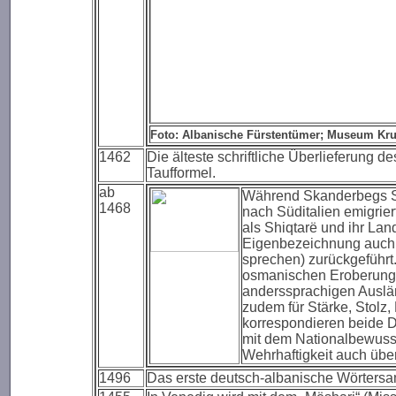
Foto: Albanische Fürstentümer; Museum Kru
1462
Die älteste schriftliche Überlieferung d
Taufformel.
ab
Während Skanderbegs S
1468
nach Süditalien emigrier
als Shiqtarë und ihr Lan
Eigenbezeichnung auch
sprechen) zurückgeführt.
osmanischen Eroberung
anderssprachigen Auslän
zudem für Stärke, Stolz, 
korrespondieren beide D
mit dem Nationalbewusst
Wehrhaftigkeit auch über
1496
Das erste deutsch-albanische Wörtersa