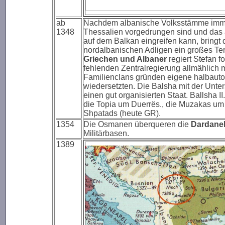
ab
Nachdem albanische Volksstämme immer
1348
Thessalien vorgedrungen sind und das
auf dem Balkan eingreifen kann, bringt
nordalbanischen Adligen ein großes Terr
Griechen und Albaner
regiert Stefan f
fehlenden Zentralregierung allmählich m
Familienclans gründen eigene halbauto
wiedersetzten. Die Balsha mit der Unte
einen gut organisierten Staat. Ballsha II
die Topia um Duerrës., die Muzakas um B
Shpatads (heute GR).
1354
Die Osmanen überqueren die
Dardanel
Militärbasen.
1389