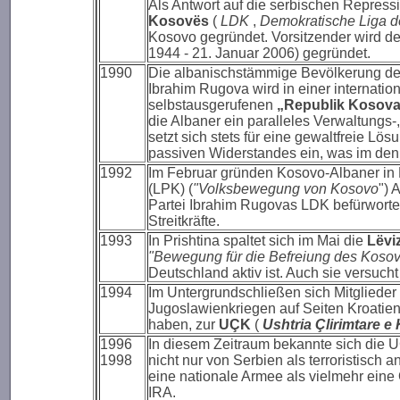
Als Antwort auf die serbischen Repres
Kosovës
(
LDK
,
Demokratische Liga 
Kosovo gegründet. Vorsitzender wird d
1944 - 21. Januar 2006) gegründet.
1990
Die albanischstämmige Bevölkerung des
Ibrahim Rugova wird in einer internati
selbstausgerufenen
„Republik Kosov
die Albaner ein paralleles Verwaltung
setzt sich stets für eine gewaltfreie Lös
passiven Widerstandes ein, was im d
1992
Im Februar gründen Kosovo-Albaner in 
(LPK) (
"Volksbewegung von Kosovo
") 
Partei Ibrahim Rugovas LDK befürworte
Streitkräfte.
1993
In Prishtina spaltet sich im Mai die
Lëvi
"Bewegung für die Befreiung des Koso
Deutschland aktiv ist. Auch sie versucht
1994
Im Untergrundschließen sich Mitgliede
Jugoslawienkriegen auf Seiten Kroatie
haben, zur
UÇK
(
Ushtria Çlirimtare e
1996
In diesem Zeitraum bekannte sich die 
1998
nicht nur von Serbien als terroristisch
eine nationale Armee als vielmehr eine 
IRA.