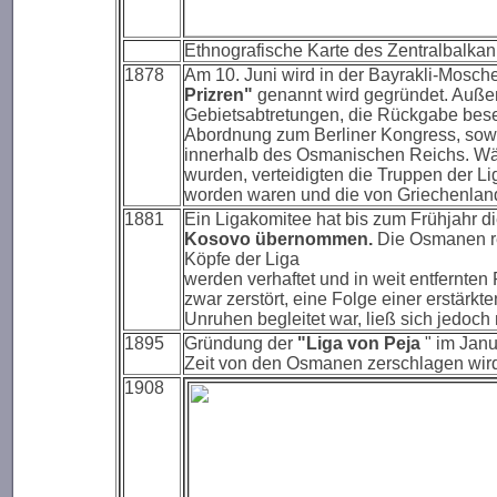
Ethnografische Karte des Zentralbalkan:
1878
Am 10. Juni wird in der Bayrakli-Mosch
Prizren
"
genannt wird gegründet. Außen
Gebietsabtretungen, die Rückgabe bese
Abordnung zum Berliner Kongress, sowi
innerhalb des Osmanischen Reichs. Wä
wurden, verteidigten die Truppen der L
worden waren und die von Griechenlan
1881
Ein Ligakomitee hat bis zum Frühjahr 
Kosovo übernommen.
Die Osmanen r
Köpfe der Liga
werden verhaftet und in weit entfernten 
zwar zerstört, eine Folge einer erstärk
Unruhen begleitet war, ließ sich jedoch 
1895
Gründung der
"Liga von Peja
" im Janu
Zeit von den Osmanen zerschlagen wir
1908