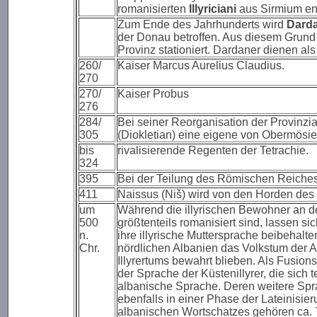
romanisierten
Illyriciani
aus Sirmium en
Zum Ende des Jahrhunderts wird
Dard
der Donau betroffen. Aus diesem Grund 
Provinz stationiert. Dardaner dienen al
260/
Kaiser Marcus Aurelius Claudius.
270
270/
Kaiser Probus
276
284/
Bei seiner Reorganisation der Provinzia
305
(Diokletian) eine eigene von Obermösi
bis
rivalisierende Regenten der Tetrachie.
324
395
Bei der Teilung des Römischen Reiche
411
Naissus (Niš) wird von den Horden des 
um
Während die illyrischen Bewohner an de
500
größtenteils romanisiert sind, lassen s
n.
ihre illyrische Muttersprache beibehal
Chr.
nördlichen Albanien das Volkstum der Al
Illyrertums bewahrt blieben. Als Fusio
der Sprache der Küstenillyrer, die sich t
albanische Sprache. Deren weitere Sp
ebenfalls in einer Phase der Lateinisie
albanischen Wortschatzes gehören ca. 7