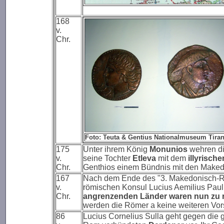
168
v.
Chr.
Foto: Teuta & Gentius Nationalmuseum Tiran
175
Unter ihrem König
Monunios
wehren di
v.
seine Tochter
Etleva
mit dem
illyrisch
Chr.
Genthios einem Bündnis mit den Maked
167
Nach dem Ende des "3. Makedonisch-Rö
v.
römischen Konsul Lucius Aemilius Paul
Chr.
angrenzenden Länder waren nun zu 
werden die Römer a keine weiteren Vo
86
Lucius Cornelius Sulla geht gegen die 