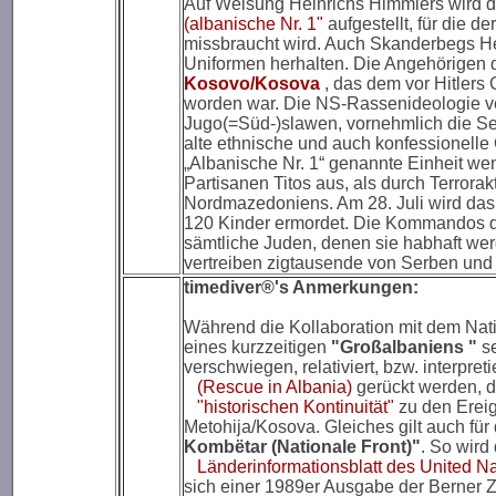
Auf Weisung Heinrichs Himmlers wird 
(albanische Nr. 1"
aufgestellt, für die 
missbraucht wird. Auch Skanderbegs H
Uniformen herhalten. Die Angehörigen d
Kosovo/Kosova
, das dem vor Hitler
worden war. Die NS-Rassenideologie ver
Jugo(=Süd-)slawen, vornehmlich die Ser
alte ethnische und auch konfessionelle
„Albanische Nr. 1“ genannte Einheit w
Partisanen Titos aus, als durch Terror
Nordmazedoniens. Am 28. Juli wird das 
120 Kinder ermordet. Die Kommandos de
sämtliche Juden, denen sie habhaft we
vertreiben zigtausende von Serben und
timediver®'s Anmerkungen:
Während die Kollaboration mit dem Nat
eines kurzzeitigen
"Großalbaniens
"
se
verschwiegen, relativiert, bzw. interpre
(Rescue in Albania)
gerückt werden, d
"historischen Kontinuität"
zu den Erei
Metohija/Kosova. Gleiches gilt auch fü
Kombëtar (Nationale Front)"
. So wird
Länderinformationsblatt des United 
sich einer 1989er Ausgabe der Berner Ze