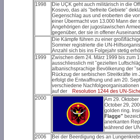
1998
Die UÇK geht auch militärisch in die Offe
Kosovo, das als "befreite Gebiete" dekl
Gegenschlag aus und eroberten die von
einer Übermacht von 13.000 Mann der se
Angehörigen der jugoslawischen Armee u
gegenüber, der sie in offener Auseinan
Die Kämpfe führen zu einer großflächi
Sommer registrierte die UN-Hilfsorganis
Anzahl sich bis ins Folgejahr stetig erhö
1999
Zwischen dem 24. März 1999 bis zum 1
ausschliesslich mit "gezielten Luftsch
albanischsprachige Bevölkerung der "
Rückzug der serbischen Streitkräfte i
erfolgt die Entwaffnung und am 20. Sep
verschiedene Nachfolgeorganisationen t
auf der
Resolution 1244 des UN-Siche
2000
Am 29. Oktober 
October 29, 2000
golden ring. Ins
Flagge"
bezeich
anerkanten Repu
während der UN
2006
Bei der Beerdigung des an Lungenkrebs