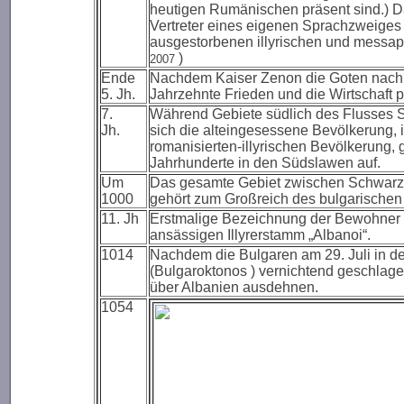
heutigen Rumänischen präsent sind.) Da
Vertreter eines eigenen Sprachzweiges
ausgestorbenen illyrischen und messap
)
2007
Ende
Nachdem Kaiser Zenon die Goten nach It
5. Jh.
Jahrzehnte Frieden und die Wirtschaft p
7.
Während Gebiete südlich des Flusses 
Jh.
sich die alteingesessene Bevölkerung, 
romanisierten-illyrischen Bevölkerung, 
Jahrhunderte in den Südslawen auf.
Um
Das gesamte Gebiet zwischen Schwarze
1000
gehört zum Großreich des bulgarische
11. Jh
Erstmalige Bezeichnung der Bewohner 
ansässigen Illyrerstamm „Albanoi“.
1014
Nachdem die Bulgaren am 29. Juli in der
(Bulgaroktonos ) vernichtend geschlage
über Albanien ausdehnen.
1054