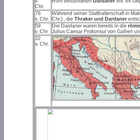
v.
Rom verbündeten
Dardane
r
vor. Ihr Ge
Chr.
76
Während seiner Statthalterschaft in Mak
v. Chr.
Chr.) , die
Thraker und Dardaner
entsc
59
Die Dardaner waren bereits in die
römis
v. Chr
Julius Caesar Prokonsul von Gallien und 
32
v. Chr.