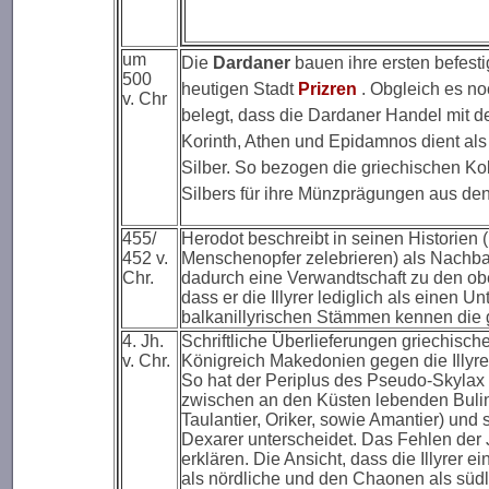
um
Die
Dardaner
bauen ihre ersten befesti
500
heutigen Stadt
Prizren
. Obgleich es no
v. Chr
belegt, dass die Dardaner Handel mit 
Korinth, Athen und Epidamnos dient als
Silber. So bezogen die griechischen Ko
Silbers für ihre Münzprägungen aus de
455/
Herodot beschreibt in seinen Historien (I
452 v.
Menschenopfer zelebrieren) als Nachbar
Chr.
dadurch eine Verwandtschaft zu den obe
dass er die Illyrer lediglich als eine
balkanillyrischen Stämmen kennen die g
4. Jh.
Schriftliche Überlieferungen griechisch
v. Chr.
Königreich Makedonien gegen die Illyre
So hat der Periplus des Pseudo-Skylax 
zwischen an den Küsten lebenden Buline
Taulantier, Oriker, sowie Amantier) und 
Dexarer unterscheidet. Das Fehlen der J
erklären. Die Ansicht, dass die Illyrer 
als nördliche und den Chaonen als südli