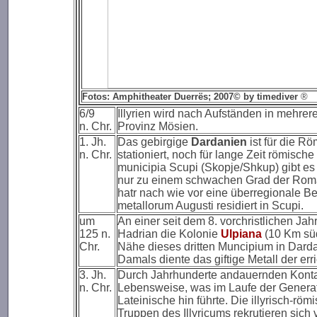
Fotos: Amphitheater Duerr
ë
s; 2007© by timediver
®
6/9
Illyrien wird nach Aufständen in mehrer
n. Chr.
Provinz Mösien.
1. Jh.
Das gebirgige
Dardanien
ist für die R
n. Chr.
stationiert, noch für lange Zeit römisc
municipia Scupi (Skopje/Shkup) gibt es 
nur zu einem schwachen Grad der Roma
hatr nach wie vor eine überregionale Be
metallorum Augusti residiert in Scupi.
um
An einer seit dem 8. vorchristlichen Ja
125 n.
Hadrian die Kolonie
Ulpiana
(10 Km süd
Chr.
Nähe dieses dritten Muncipium in Dar
Damals diente das giftige Metall der er
3. Jh.
Durch Jahrhunderte andauernden Kontakt 
n. Chr.
Lebensweise, was im Laufe der Genera
Lateinische hin führte. Die illyrisch-r
Truppen des Illyricums rekrutieren sich 