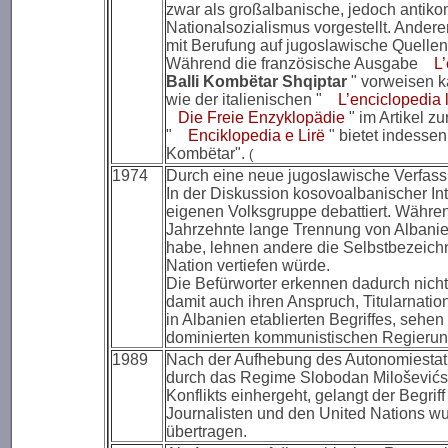
zwar als großalbanische, jedoch anti
Nationalsozialismus vorgestellt. Anderers
mit Berufung auf jugoslawische Quellen
Während die französische Ausgabe
L
Balli Kombëtar Shqiptar
" vorweisen k
wie der italienischen "
L’enciclopedia 
Die Freie Enzyklopädie
" im Artikel z
"
Enciklopedia e Lirë
" bietet indessen
Kombëtar".
(
1974
Durch eine neue jugoslawische Verfas
In der Diskussion kosovoalbanischer Intel
eigenen Volksgruppe debattiert. Während
Jahrzehnte lange Trennung von Albanien
habe, lehnen andere die Selbstbezeichn
Nation vertiefen würde.
Die Befürworter erkennen dadurch nicht 
damit auch ihren Anspruch, Titularnati
in Albanien etablierten Begriffes, sehe
dominierten kommunistischen Regierun
1989
Nach der Aufhebung des Autonomiestat
durch das Regime Slobodan Miloševićs,
Konflikts einhergeht, gelangt der Begrif
Journalisten und den United Nations w
übertragen.