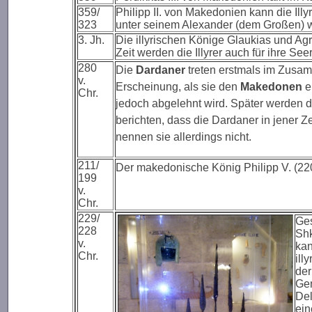
359/
Philipp II. von Makedonien kann die Ill
323
unter seinem Alexander (dem Großen) we
3. Jh.
Die illyrischen Könige Glaukias und Agr
Zeit werden die Illyrer auch für ihre See
280
Die
Dardaner
treten erstmals im Zusa
v.
Erscheinung, als sie den
Makedonen
e
Chr.
jedoch abgelehnt wird. Später werden d
berichten, dass die Dardaner in jener 
nennen sie allerdings nicht.
211/
Der makedonische König Philipp V. (220
199
v.
Chr.
229/
Ges
228
Shk
v.
kan
Chr.
ill
der
Gem
Del
ein