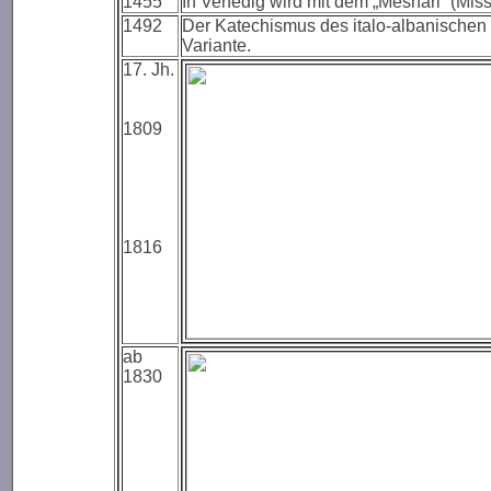
1455
In Venedig wird mit dem „Mëshari“ (Mis
1492
Der Katechismus des italo-albanischen 
Variante.
17. Jh.
1809
1816
ab
1830