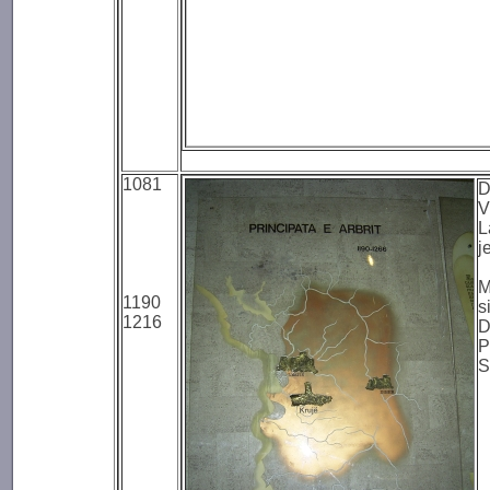
1081
D
V
L
j
M
1190
s
1216
D
P
S