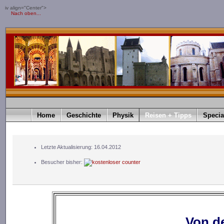
iv align="Center">
Nach oben...
Home
Geschichte
Physik
Reisen + Tipps
Specia
Letzte Aktualisierung: 16.04.2012
Besucher bisher:
Von d