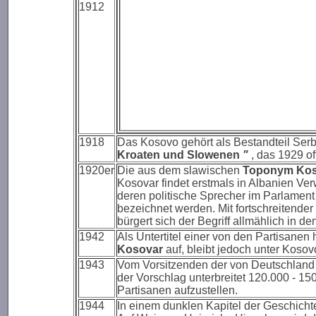
1912
1918
Das Kosovo gehört als Bestandteil Se
Kroaten und Slowenen
"
, das 1929 off
1920er
Die aus dem slawischen
Toponym Kos
Kosovar findet erstmals in Albanien Ver
deren politische Sprecher im Parlament
bezeichnet werden. Mit fortschreitende
bürgert sich der Begriff allmählich in 
1942
Als Untertitel einer von den Partisane
Kosova
r
auf, bleibt jedoch unter Kosov
1943
Vom Vorsitzenden der von Deutschland in
der Vorschlag unterbreitet 120.000 - 1
Partisanen aufzustellen.
1944
In einem dunklen Kapitel der Geschicht