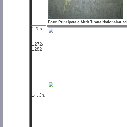
Foto: Principata e Abrit Tirana Nationalmus
1205
1272/
1282
14. Jh.