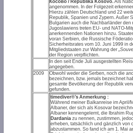
Косово / Republika Kosovo.
Als Natio
angenommen. In der Folgezeit erkennen
Hierzu zählen Deutschland und 22 weit
Republik, Spanien und Zypern. Außer 
Bulgarien auch die Nachbarländer den n
Jugoslawiens treten EU- und NATO-Mit
anerkennenden Nationen hinzu. Staaten
voran Serbien, die Russische Föderati
Sicherheitsrates vom 10. Juni 1999 in d
Mitgliedstaaten zur Wahrung der
„Souver
der Region verpflichten.
In den seit Ende Juli ausgestellten Rei
angegeben.
2009
Obwohl weder die Serben, noch die and
bezeichnen, bzw. jemals bezeichnet haben
gesamte Bevölkerung der Republik verw
gefunden.
timediver®’s Anmerkung
:
Während meiner Balkanreise im April/M
Albaner, der sich als Kosovar bezeichne
Albaner kennengelernt, die Ibrahim Ru
Dardania
zu nennen, zustimmen, jedo
erheben, tatsächlich und gänzlich von 
abzustammen. So fand ich am 1. Mai 