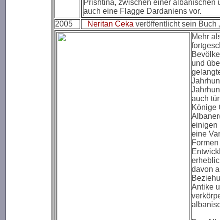
Prishtina, zwischen einer albanischen
auch eine Flagge Dardaniens vor.
2005
Neritan Ceka
veröffentlicht sein Buch 
Mehr al
fortgesc
Bevölke
und übe
gelangt
Jahrhun
Jahrhun
auch tü
Könige 
Albaner(
einigen
eine Var
Formen 
Entwick
erhebli
davon a
Beziehun
Antike u
verkörpe
albanis