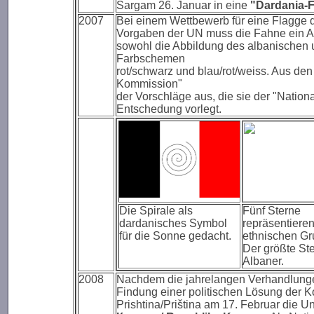
Sargam 26. Januar in eine
"Dardania-
2007
Bei einem Wettbewerb für eine Flagge 
Vorgaben der UN muss die Fahne ein Abb
sowohl die Abbildung des albanischen 
Farbschemen
rot/schwarz und blau/rot/weiss. Aus d
Kommission"
der Vorschläge aus, die sie der "Natio
Entschedung vorlegt.
Die Spirale als
Fünf Sterne
dardanisches Symbol
repräsentiere
für die Sonne gedacht.
ethnischen Gr
Der größte Ste
Albaner.
2008
Nachdem die jahrelangen Verhandlung
Findung einer politischen Lösung der Ko
Prishtina/Priština am 17. Februar die 