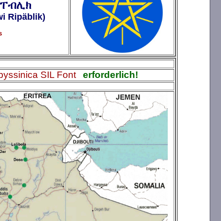
ሪፐብሊክ
i Ripäblik)
ns
yssinica SIL Font
erforderlich!