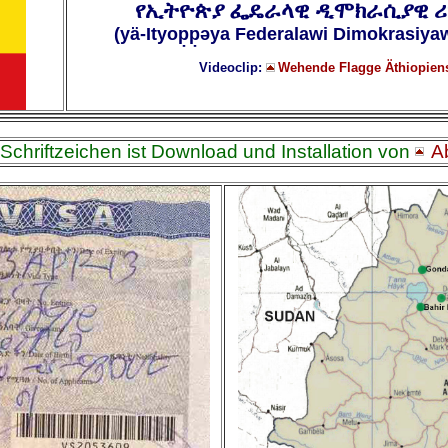
የኢትዮጵያ ፌዴራላዊ ዲሞክራሲያዊ 
(yä-Ityop̣p̣əya Federalawi Dimokrasiyaw
Videoclip:
Wehende Flagge Äthiopie
Schriftzeichen ist Download und Installation von
Ab