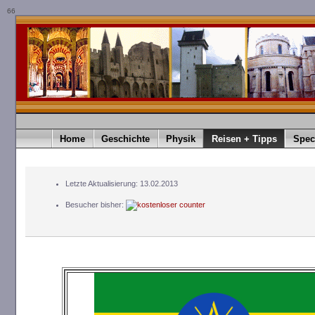
66
Home
Geschichte
Physik
Reisen + Tipps
Spec
Letzte Aktualisierung: 13.02.2013
Besucher bisher: