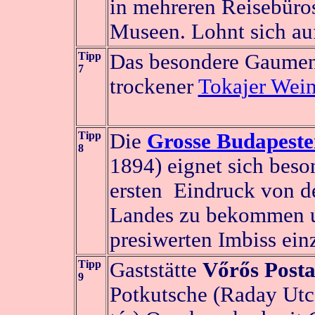
in mehreren Reisebüro
Museen. Lohnt sich auf
Tipp
Das besondere Gaumene
7
trockener
Tokajer Wein
Tipp
Die
Grosse Budapeste
8
1894) eignet sich beso
ersten Eindruck von de
Landes zu bekommen 
presiwerten Imbiss ei
Tipp
Gaststätte
Vőrős Posta
9
Potkutsche (Raday Utc