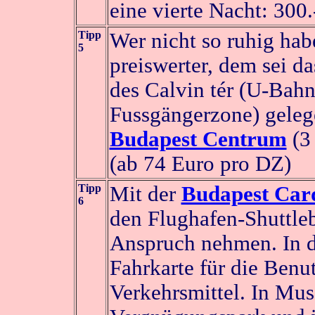
eine vierte Nacht: 300.
Tipp
Wer nicht so ruhig hab
5
preiswerter, dem sei da
des Calvin tér (U-Bah
Fussgängerzone) gele
Budapest Centrum
(3
(ab 74 Euro pro DZ)
Tipp
Mit der
Budapest Car
6
den Flughafen-Shuttleb
Anspruch nehmen. In der
Fahrkarte für die Benu
Verkehrsmittel. In Mu