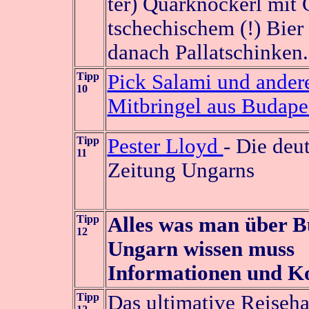
tér) Quarknockerl mit
tschechischem (!) Bier
danach Pallatschinken.
Tipp
Pick Salami und andere
10
Mitbringel aus Budape
Tipp
Pester Lloyd
- Die deu
11
Zeitung Ungarns
Tipp
Alles was man über B
12
Ungarn wissen muss
Informationen und K
Tipp
Das ultimative Reiseh