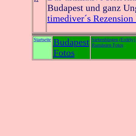
12
Budapest und ganz Un
timediver´s Rezension
Startseite
Budapest
Siebenbürgen (Erdély)
Rumänien Fotos
Fotos