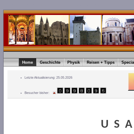
timediver®.timediver Deutschland. timediver ist eine Eingetragene Marke. timediver Germany.
timediver is a Registered Trademark
Home
Geschichte
Physik
Reisen + Tipps
Specia
Letzte Aktualisierung: 25.05.2026
Besucher bisher:
U S A