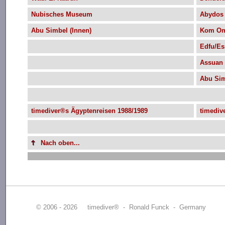
Nubisches Museum
Abydos
Abu Simbel (Innen)
Kom O
Edfu/Es
Assuan
Abu Si
timediver®s Ägyptenreisen 1988/1989
timediv
Nach oben...
© 2006 - 2026 timediver® - Ronald Funck - Germany