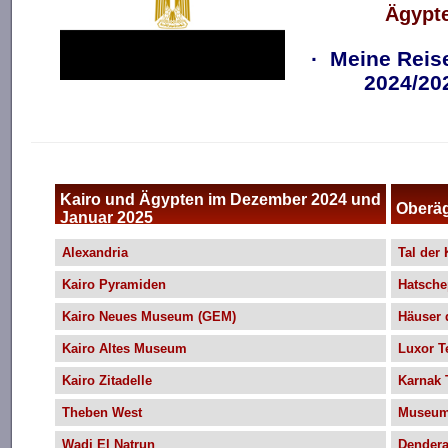
Ägypt
· Meine Reis
2024/20
Kairo und Ägypten im Dezember 2024 und
Oberä
Januar 2025
Alexandria
Tal der
Kairo Pyramiden
Hatsche
Kairo Neues Museum (GEM)
Häuser 
Kairo Altes Museum
Luxor T
Kairo Zitadelle
Karnak 
Theben West
Museum
Wadi El Natrun
Dender