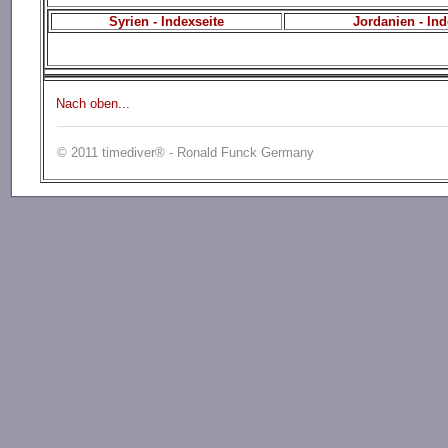
Syrien - Indexseite
Jordanien - Ind
Nach oben...
© 2011 timediver® - Ronald Funck Germany