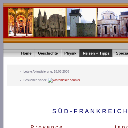
Home
Geschichte
Physik
Reisen + Tipps
Specia
Letzte Aktualisierung: 18.03.2008
Besucher bisher:
S Ü D - F R A N K R E I C H
P r o v e n c e
La n g