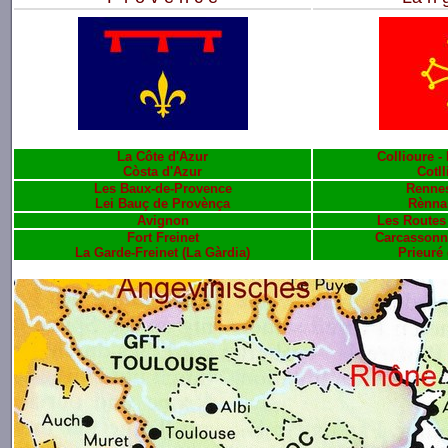
La
Côte d'Azur
Collioure -
Còsta d'Azur
Cotll
Les
Baux-de-Provence
Rennes
Lei Bauç de Provènça
Rènnas
Avignon
Les Routes
Fort Freinet
Carcassonne
La Garde-Freinet (La Gàrdia)
Prieuré