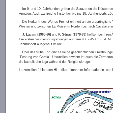
Im 9. und 10. Jahrhundert griffen die Sarazenen die Küsten de
Annalen. Auch zahlreiche Historiker bis ins 18. Jahrhunderts z
Die Herkunft des Wortes Freinet erinnert an die ursprünglich
Westen und zwischen La Moure im Norden bis nach Cavalaire im
J. Lacam (1965-66)
und
P. Sènac (1979-89)
hofften bei ihren
Die ersten Sondierungsgrabungen auf dem 430 - 450 m ü. d. M. g
Jahrhundert ausgebaut wurde.
Über das frühe Fort gibt es keine geschichtlichen Erwähnung
"Festung von Gardia". Urkundlich erwähnt ist auch die Zerstör
die katholische Liga während der Religionskriege.
Letztendlich fehlen den Historikern konkrete Informationen, ob ni