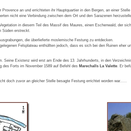
r Provence an und errichteten ihr Hauptquartier in den Bergen, an einer Stell
ögerten nicht eine Verbindung zwischen dem Ort und den Sarazenen herzustell
e Vegetation in diesem Teil des Massif des Maures, einen Eschenwald, der sic
 Süden erstreckt.
 Ausgrabungen, die überlieferte moslemische Festung zu entdecken.
elegenen Felsplateau enthüllten jedoch, dass es sich bei den Ruinen eher um
en. Seine Existenz wird erst am Ende des 13. Jahrhunderts, in den Verzeichn
ung des Forts im November 1589 auf Befehl des
Marechalls La Valette
. Er be
cht doch zuvor an gleicher Stelle besagte Festung errichtet worden war......