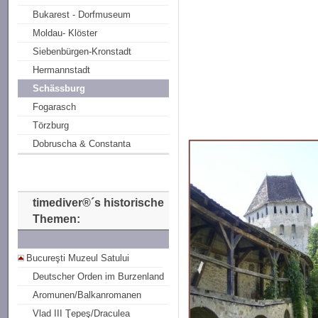
Bukarest - Dorfmuseum
Moldau- Klöster
Siebenbürgen-Kronstadt
Hermannstadt
Schässburg
Fogarasch
Törzburg
Dobruscha & Constanta
timediver®´s historische
Themen:
Bucureşti Muzeul Satului
Deutscher Orden im Burzenland
Aromunen/Balkanromanen
Vlad III Ţepeş/Draculea