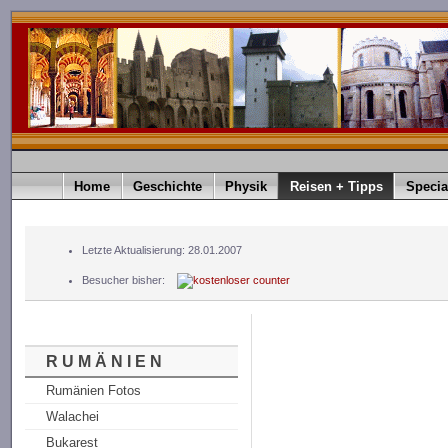
Home
Geschichte
Physik
Reisen + Tipps
Specia
Letzte Aktualisierung: 28.01.2007
Besucher bisher:
R U M Ä N I E N
Rumänien Fotos
Walachei
Bukarest