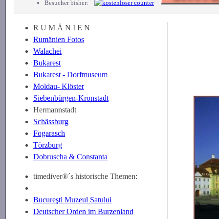
Besucher bisher:
R U M Ä N I E N
Rumänien Fotos
Walachei
Bukarest
Bukarest - Dorfmuseum
Moldau- Klöster
Siebenbürgen-Kronstadt
Hermannstadt
Schässburg
Fogarasch
Törzburg
Dobruscha & Constanta
timediver®´s historische Themen:
Bucureşti Muzeul Satului
Deutscher Orden im Burzenland