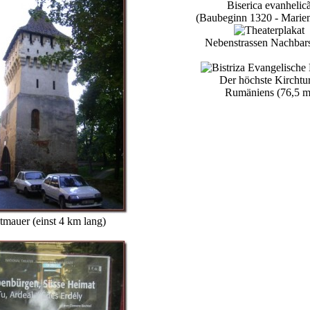
Biserica evanhelic
(Baubeginn 1320 - Marien
Nebenstrassen Nachbar
Der höchste Kircht
Rumäniens (76,5 m
tmauer (einst 4 km lang)