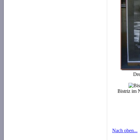
Dre
Bistriz im
Nach oben...