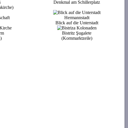
ã
Denkmal am Schillerplatz
kirche)
schaft
Hermannstadt
Blick auf die Unterstadt
urm
Bistritz Şugalete
)
(Kornmarktzeile)