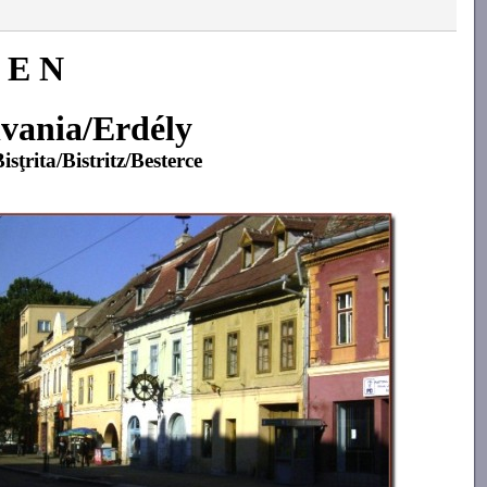
 E N
lvania/Erdély
ţrita/Bistritz/Besterce