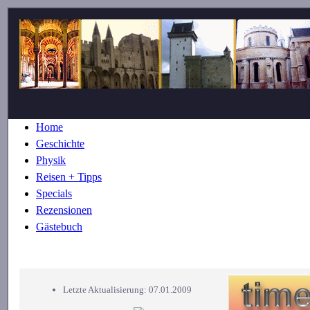
Home
Geschichte
Physik
Reisen + Tipps
Specials
Rezensionen
Gästebuch
Letzte Aktualisierung: 07.01.2009