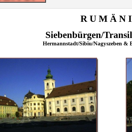
R U M Ä N I
Siebenbürgen/Transi
Hermannstadt/Sibiu/Nagyszeben & Bis