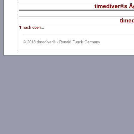
timediver®s Ä
time
nach oben...
© 2018 timediver® - Ronald Funck Germany