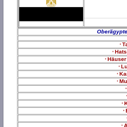
Ä
Oberägypte
T
*
Hats
*
Häuser 
*
Lu
*
Ka
*
Mu
*
*
*
A
*