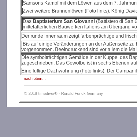
Samsons Kampf mit dem Löwen aus dem 7. Jahrhunde
Zwei weitere Brunnenlöwen (Foto links). König David 
Das
Baptisterium San Giovanni
(Battistero di San
mittelalterlichen Bauwerken Italiens am Übergang v
Der runde Innenraum zeigt farbenprächtige und frisc
Bis auf einige Veränderungen an der Außenseite zu 
vorgenommen. Beeindruckend sind vor allem die Male
Die symbolträchtigen Gemälde in der Kuppel des Ba
zugeschrieben. Das Gewölbe ist in sechs Ebenen aufg
Eine luftige Dachwohnung (Foto links). Der Campanil
nach oben...
© 2018 timediver® - Ronald Funck Germany