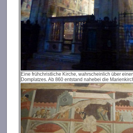
Eine frühchristliche Kirche, wahrscheinlich über einem
Domplatzes. Ab 860 entstand nahebei die Marienkirch