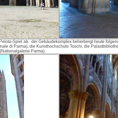
 Pelota-Spiel ab. der Gebäudekomplex beherbergt heute folgend
ale di Parma), die Kunsthochschule Toschi, die Palastbibliot
(Nationalgalerie Parma).