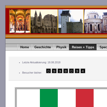
Home
Geschichte
Physik
Reisen + Tipps
Spec
Letzte Aktualisierung: 18.08.2018
Besucher bisher: