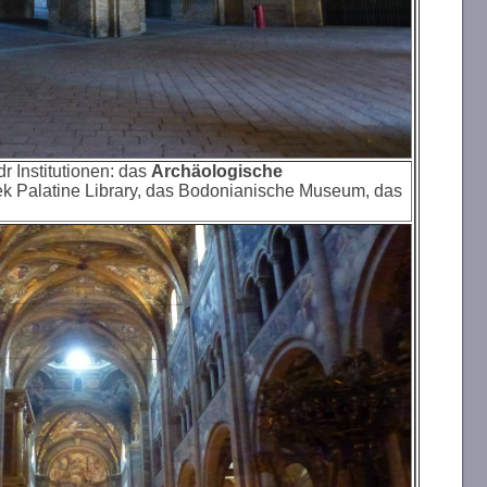
r Institutionen: das
Archäologische
hek Palatine Library, das Bodonianische Museum, das