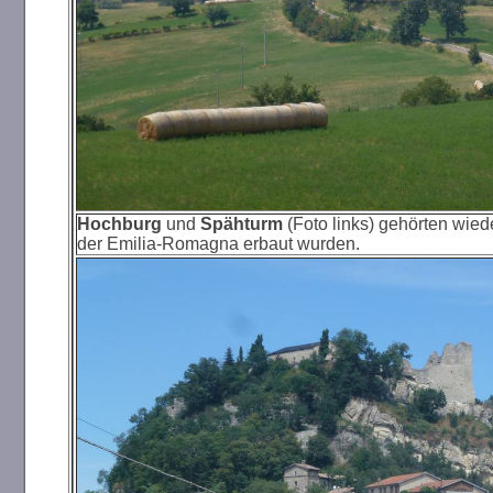
Hochburg
und
Spähturm
(Foto links) gehörten wied
der Emilia-Romagna erbaut wurden.