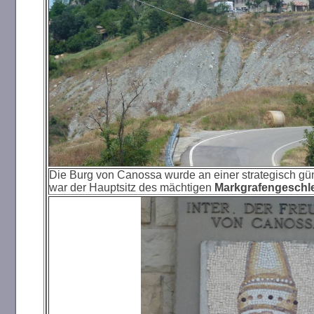
Die Burg von Canossa wurde an einer strategisch gü
war der Hauptsitz des mächtigen
Markgrafengeschl