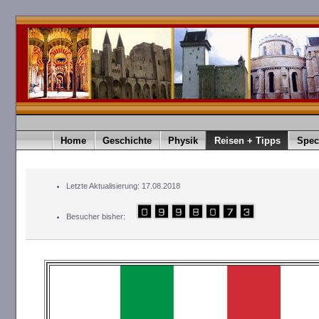
Home
Geschichte
Physik
Reisen + Tipps
Spec
Letzte Aktualisierung: 17.08.2018
Besucher bisher: