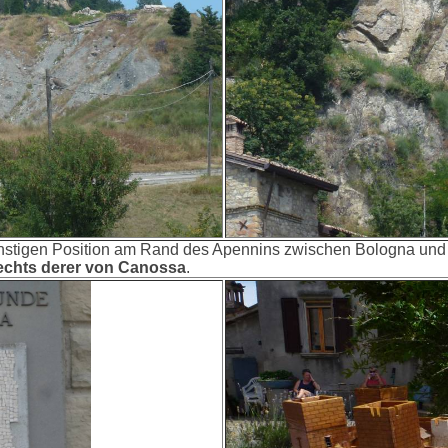
nstigen Position am Rand des Apennins zwischen Bologna und P
echts derer von Canossa
.