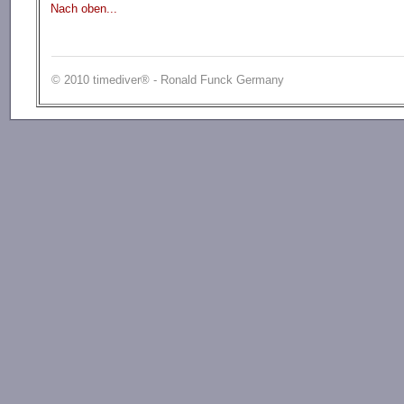
Nach oben...
© 2010 timediver® - Ronald Funck Germany