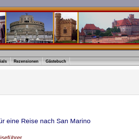
imediver is a Registered Trademark
ials
Rezensionen
Gästebuch
für eine Reise nach San Marino
iseführer