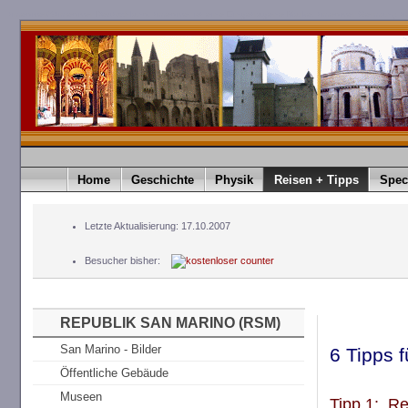
timediver®.timediver Deutschland. timediver ist eine Eingetragene Marke. timediver Germany. t
Home
Geschichte
Physik
Reisen + Tipps
Spec
Letzte Aktualisierung: 17.10.2007
Besucher bisher:
REPUBLIK SAN MARINO (RSM)
San Marino - Bilder
6 Tipps 
Öffentliche Gebäude
Museen
Tipp 1: Re