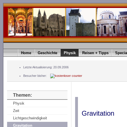
Home
Geschichte
Physik
Reisen + Tipps
Specia
Letzte Aktualisierung: 20.09.2006
Besucher bisher:
Themen:
Physik
Zeit
Gravitation
Lichtgeschwindigkeit
Gravitation