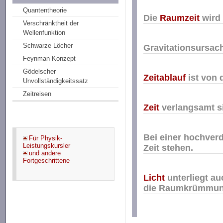
Quantentheorie
Die
Raumzeit
wird
Verschränktheit der
Wellenfunktion
Schwarze Löcher
Gravitationsursach
Feynman Konzept
Gödelscher
Zeitablauf
ist von 
Unvollständigkeitssatz
Zeitreisen
Zeit
verlangsamt si
Bei einer hochverd
Für Physik-
Leistungskursler
Zeit stehen.
und andere
Fortgeschrittene
Licht
unterliegt au
die Raumkrümmung