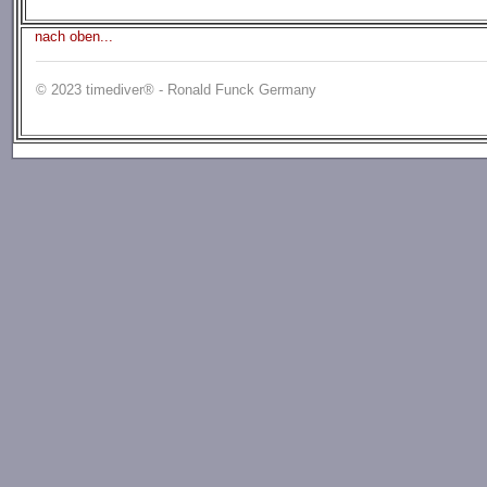
nach oben...
© 2023 timediver® - Ronald Funck Germany