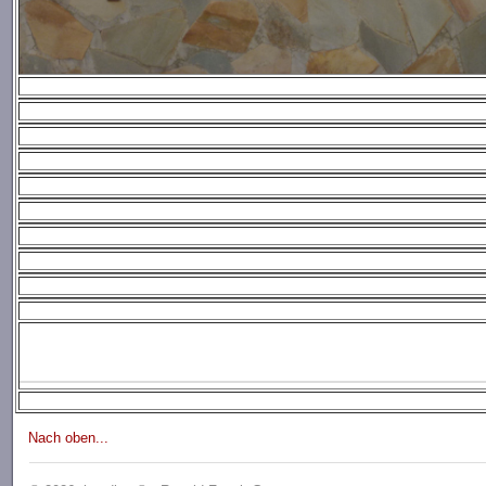
Nach oben...