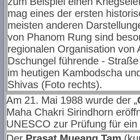
zum Beispiel einen Kriegsele
mag eines der ersten histori
meisten anderen Darstellunge
von Phanom Rung sind besonde
regionalen Organisation von 
Dschungel führende - Straße
im heutigen Kambodscha u
Shivas (Foto rechts).
Am 21. Mai 1988 wurde der „
Maha Chakri Sirindhorn eröff
UNESCO zur Prüfung für ein 
Der
Prasat Mueang Tam
(ku