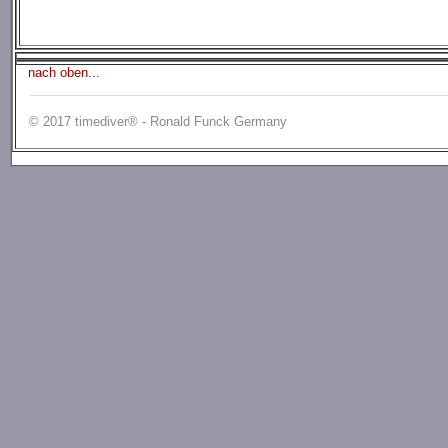
nach oben...
© 2017 timediver® - Ronald Funck Germany