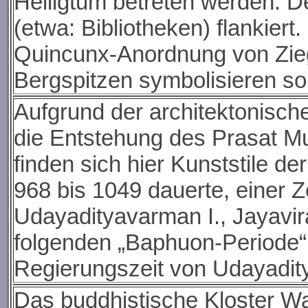
Heiligtum betreten werden. D
(etwa: Bibliotheken) flankiert
Quincunx-Anordnung von Ziege
Bergspitzen symbolisieren sol
Aufgrund der architektonisch
die Entstehung des Prasat Mu
finden sich hier Kunststile d
968 bis 1049 dauerte, einer Z
Udayadityavarman I., Jayavir
folgenden „Baphuon-Periode“,
Regierungszeit von Udayadity
Das buddhistische Kloster W