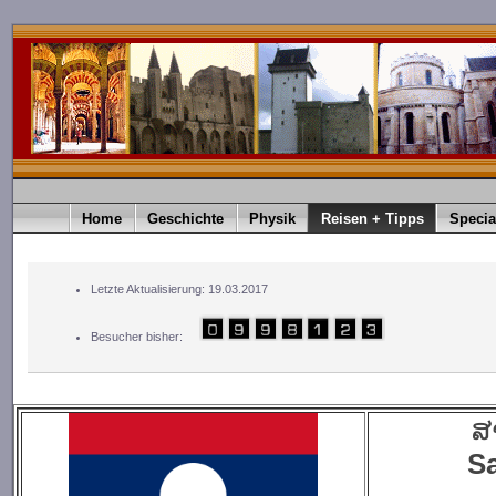
Home
Geschichte
Physik
Reisen + Tipps
Specia
Letzte Aktualisierung: 19.03.2017
Besucher bisher:
ສ
Sa