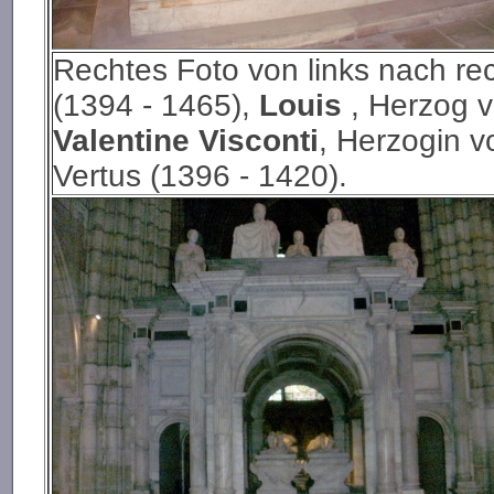
Rechtes Foto von links nach re
(1394 - 1465),
Louis
, Herzog v
Valentine Visconti
, Herzogin 
Vertus (1396 - 1420).