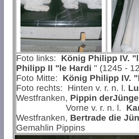
Foto links:
König Philipp IV. "l
Philipp II "le Hardi
" (1245 - 1
Foto Mitte:
König Philipp IV. "
Foto rechts: Hinten v. r. n. l.
Lu
Westfranken,
Pippin derJüng
Vorne v. r. n. l.
Ka
Westfranken,
Bertrade die Jü
Gemahlin Pippins