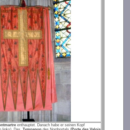
ntmartre
enthauptet. Danach habe er seinen Kopf
o links). Das
Tympanon
des Nordportals (
Porte des Valois