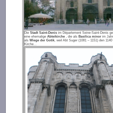
Die
Stadt Saint-Denis
im Département Seine-Saint-Denis ge
eine ehemalige
Abteikirche
, die als
Basilica minor
im Jah
als
Wiege der Gotik
, weil Abt Suger (1081 – 1151) den 11
Kirche...