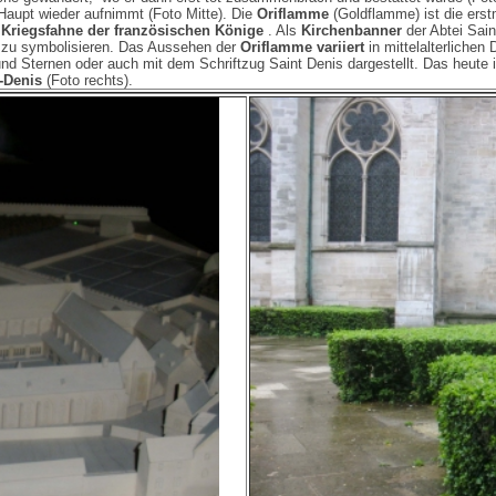
Haupt wieder aufnimmt (Foto Mitte). Die
Oriflamme
(Goldflamme) ist die ers
 Kriegsfahne der französischen Könige
. Als
Kirchenbanner
der Abtei Sain
zu symbolisieren. Das Aussehen der
Oriflamme variiert
in mittelalterlichen
 Sternen oder auch mit dem Schriftzug Saint Denis dargestellt. Das heute in
-Denis
(Foto rechts).