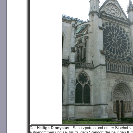
Der
Heilige Dionysius
, Schutzpatron und erster Bischof 
aufgenommen und sei bis zu dem Standort der heutigen Kir