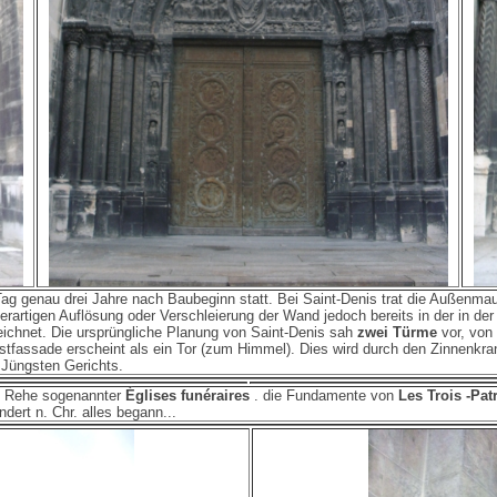
ag genau drei Jahre nach Baubeginn statt. Bei Saint-Denis trat die Außenmau
rartigen Auflösung oder Verschleierung der Wand jedoch bereits in der in d
zeichnet. Die ursprüngliche Planung von Saint-Denis sah
zwei Türme
vor, von
stfassade erscheint als ein Tor (zum Himmel). Dies wird durch den Zinnenkra
s Jüngsten Gerichts.
ne Rehe sogenannter
Églises funéraires
. die Fundamente von
Les Trois -Pa
ndert n. Chr. alles begann...