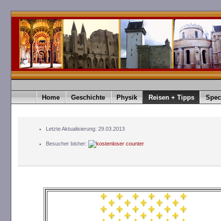
Home
Geschichte
Physik
Reisen + Tipps
Spec
Letzte Aktualisierung: 29.03.2013
Besucher bisher: