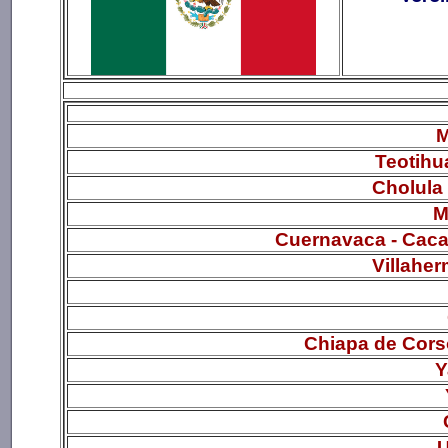
M
Teotihu
Cholula 
M
Cuernavaca - Caca
Villahe
Chiapa de Cors
Y
U