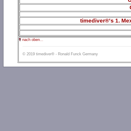
timediver®'s 1. M
nach oben...
© 2019 timediver® - Ronald Funck Germany