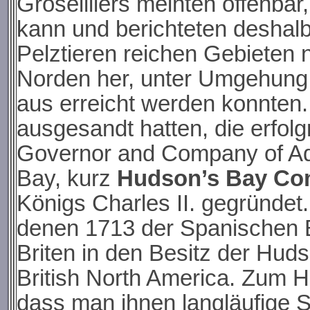
Groseilliers meinten offenba
kann und berichteten deshalb
Pelztieren reichen Gebieten 
Norden her, unter Umgehung
aus erreicht werden konnten.
ausgesandt hatten, die erfol
Governor and Company of Adv
Bay, kurz
Hudson’s Bay C
Königs Charles II.
g
egrün
d
et
denen 1713 der Spanischen E
Briten in den Besitz der Hud
British North America. Zum 
dass man ihnen langläufige 