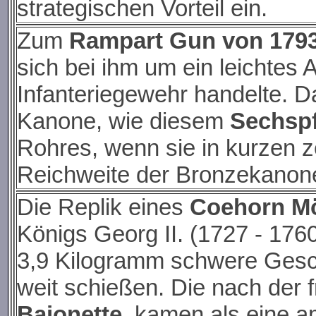
strategischen Vorteil ein.
Zum
Rampart Gun von 179
sich bei ihm um ein leichtes 
Infanteriegewehr handelte. 
Kanone, wie diesem
Sechspf
Rohres, wenn sie in kurzen ze
Reichweite der Bronzekanone
Die Replik eines
Coehorn M
Königs Georg II. (1727 - 176
3,9 Kilogramm schwere Gesc
weit schießen. Die nach der
Bajonette
kamen als eine am