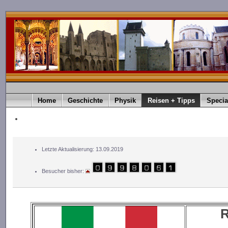
Home
Geschichte
Physik
Reisen + Tipps
Specia
Letzte Aktualisierung: 13.09.2019
Besucher bisher:
R