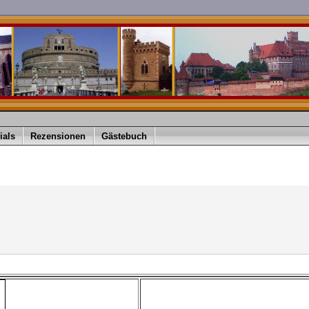
ials
Rezensionen
Gästebuch