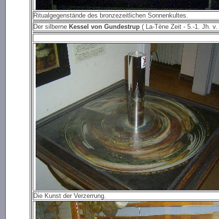
Ritualgegenstände des bronzezeitlichen Sonnenkultes.
Der silberne
Kessel von Gundestrup
( La-Tène Zeit - 5.-1. Jh. v.
Die Kunst der Verzerrung.