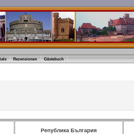
ials
Rezensionen
Gästebuch
Република България