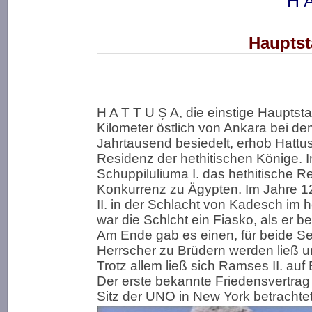
H A
Hauptst
H A T T U Ș A, die einstige Hauptsta
Kilometer östlich von Ankara bei de
Jahrtausend besiedelt, erhob Hattusil
Residenz der hethitischen Könige. I
Schuppiluliuma I. das hethitische Re
Konkurrenz zu Ägypten. Im Jahre 127
II. in der Schlacht von Kadesch im 
war die Schlcht ein Fiasko, als er b
Am Ende gab es einen, für beide Sei
Herrscher zu Brüdern werden ließ u
Trotz allem ließ sich Ramses II. au
Der erste bekannte Friedensvertr
Sitz der UNO in New York betrachte