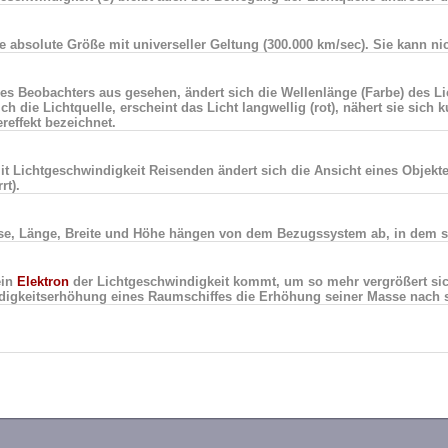
ne absolute Größe mit universeller Geltung (300.000 km/sec). Sie kann ni
es Beobachters aus gesehen, ändert sich die Wellenlänge (Farbe) des Lic
ich die Lichtquelle, erscheint das Licht langwellig (rot), nähert sie sich
reffekt bezeichnet.
it Lichtgeschwindigkeit Reisenden ändert sich die Ansicht eines Objekt
rt).
se, Länge, Breite und Höhe hängen von dem Bezugssystem ab, in dem 
ein
Elektron
der Lichtgeschwindigkeit kommt, um so mehr vergrößert sic
igkeitserhöhung eines Raumschiffes die Erhöhung seiner Masse nach s