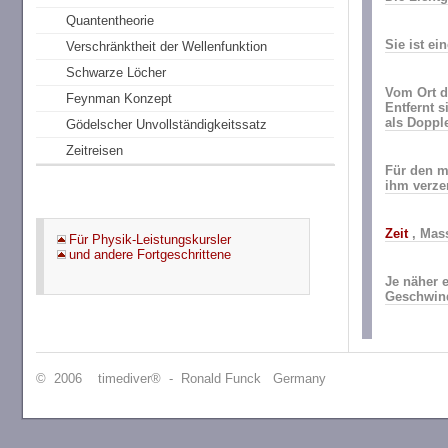
Quantentheorie
Sie ist ei
Verschränktheit der Wellenfunktion
Schwarze Löcher
Vom Ort d
Feynman Konzept
Entfernt s
als Dopple
Gödelscher Unvollständigkeitssatz
Zeitreisen
Für den m
ihm verzer
Zeit
, Mas
Für Physik-Leistungskursler
und andere Fortgeschrittene
Je näher 
Geschwind
© 2006 timediver® - Ronald Funck Germany