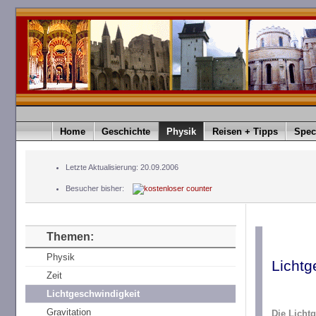
Home
Geschichte
Physik
Reisen + Tipps
Spec
Letzte Aktualisierung: 20.09.2006
Besucher bisher:
Themen:
Physik
Lichtg
Zeit
Lichtgeschwindigkeit
Gravitation
Die Licht