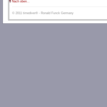
Nach oben...
© 2011 timediver® - Ronald Funck Germany