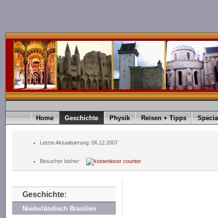
timediver®.timediver Deutschland. timedi
Germany. timediver is a Registered Trad
Home
Geschichte
Physik
Reisen + Tipps
Specia
Letzte Aktualisierung: 06.12.2007
Besucher bisher:
Geschichte:
Niederländisch Brasilien