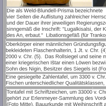
Die als Weld-Blundell-Prisma bezeichnete
vier Seiten die Auflistung zahlreicher Herr
und der Dauer ihrer jeweiligen Regierungszeit
sinngemäß die Inschrift: "Lugalkisalsi, de
des An, erbaut." Libationsgefäß (für Trank
Oberkörper einer männlichen Gründungsfigur
bekleideten Flaschenhalterin, 1 Jt. v. Chr.
2000 v. Chr. (5). Das Rollsiegel und seine
einer kriegerischen Ištar einen Löwen bezwin
Sohn des Nigin, Besitzer des Siegels ist (Fot
Eine gesiegelte Zahlentafel, um 3300 v. Chr. 
Fischen unterschiedlicher Qualitätsklassen, d
Tontafel mit Schriftzeichen, um 33000 v. Chr
gehört zur Erlenmeyer-Sammlung des Vorde
(Foto Mitte). Bauurkunde mit Weihinschrift