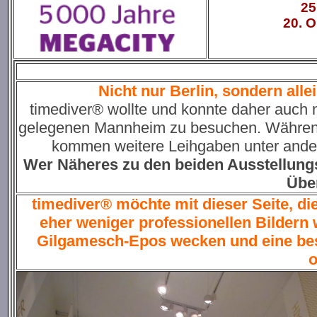
25
20. O
Nicht nur Berlin, sondern alle
timediver® wollte und konnte daher auch n
gelegenen Mannheim zu besuchen. Während 
kommen weitere Leihgaben unter ande
Wer Näheres zu den beiden Ausstellungsor
Über
timediver® möchte mit dieser Seite, die
eher weniger professionellen Bildern
Gilgamesch-Epos wecken und eine bes
o