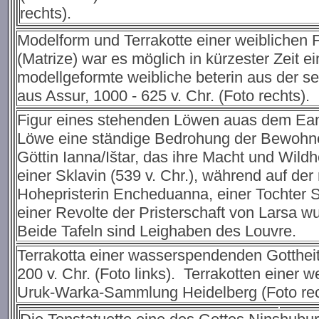
rechts).
Modelform und Terrakotte einer weiblichen Fl
(Matrize) war es möglich in kürzester Zeit e
modellgeformte weibliche beterin aus der sel
aus Assur, 1000 - 625 v. Chr. (Foto rechts).
Figur eines stehenden Löwen auas dem Eanna-
Löwe eine ständige Bedrohung der Bewohner 
Göttin Ianna/Ištar, das ihre Macht und Wild
einer Sklavin (539 v. Chr.), während auf de
Hohepristerin Encheduanna, einer Tochter 
einer Revolte der Pristerschaft von Larsa w
Beide Tafeln sind Leighaben des Louvre.
Terrakotta einer wasserspendenden Gottheit 
200 v. Chr. (Foto links). Terrakotten einer w
Uruk-Warka-Sammlung Heidelberg (Foto rec