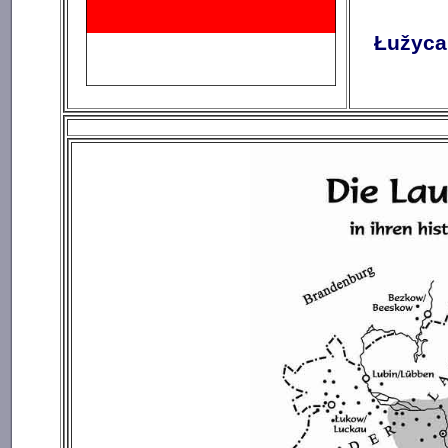
Łužyca 