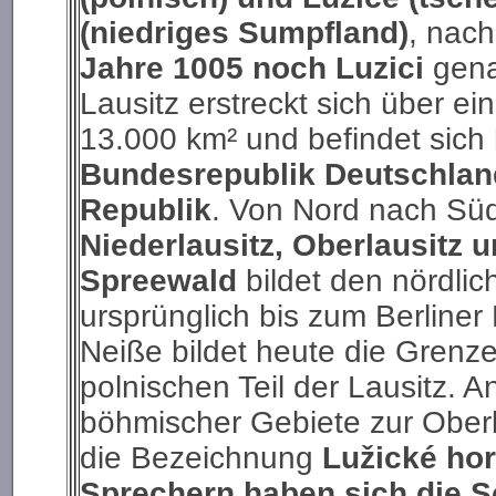
(niedriges Sumpfland)
, nac
Jahre 1005 noch Luzici
gena
Lausitz erstreckt sich über e
13.000 km² und befindet sich
Bundesrepublik Deutschlan
Republik
. Von Nord nach Süd 
Niederlausitz, Oberlausitz 
Spreewald
bildet den nördlich
ursprünglich bis zum Berliner
Neiße bildet heute die Gren
polnischen Teil der Lausitz. A
böhmischer Gebiete zur Oberla
die Bezeichnung
Lužické hor
Sprechern haben sich die 