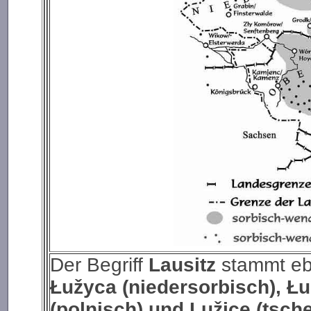
Der Begriff
Lausitz
stammt eb
Łužyca (niedersorbisch), Łu
(polnisch) und Lužice (tsch