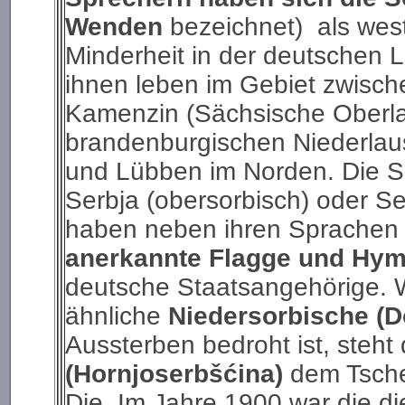
Wenden
bezeichnet) als wes
Minderheit in der deutschen La
ihnen leben im Gebiet zwisc
Kamenzin (Sächsische Oberlau
brandenburgischen Niederlau
und Lübben im Norden. Die So
Serbja (obersorbisch) oder Se
haben neben ihren Sprachen u
anerkannte Flagge und Hy
deutsche Staatsangehörige.
ähnliche
Niedersorbische (D
Aussterben bedroht ist, steht
(Hornjoserbšćina)
dem Tsche
Die Im Jahre 1900 war die di