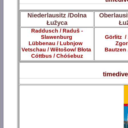
Niederlausitz /
Dolna
Oberlausi
Łužyca
Łu
Raddusch / Raduš -
Slawenburg
Görlitz /
Lübbenau / Lubnjow
Zgor
Vetschau / Wětošow/ Błota
Bautzen 
Cóttbus / Chóśebuz
timediv