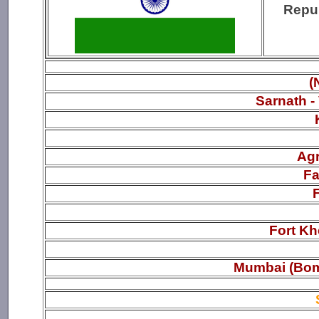
Repub
(
Sarnath -
Agr
Fa
Fort Kh
Mumbai (Bomb