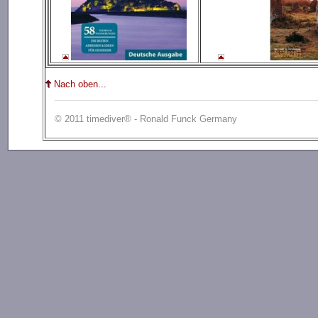
Nach oben...
© 2011 timediver® - Ronald Funck Germany