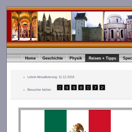
Home
Geschichte
Physik
Reisen + Tipps
Spec
Letzte Aktualisierung: 11.12.2018
Besucher bisher: